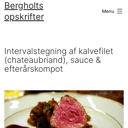
Bergholts
Fortsæt
Menu
til
opskrifter
indhold
Intervalstegning af kalvefilet
(chateaubriand), sauce &
efterårskompot