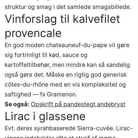
struktur og smag i det samlede smagsbillede.
Vinforslag til kalvefilet
provencale
En god moden chateauneuf-du-pape vil gøre
sig fortrinligt til kød, sauce og
kartoffeltilbehør, men mindre kan så sandelig
også gøre det. Måske en rigtig god generisk
côtes-du-rhône med en vis kompleksitet og
saftighed — fx Gramenon.
Se også:
Opskrift på pandestegt andebryst
Lirac i glassene
Evt. deres syrahbaserede Sierra-cuvée. Lirac-
vinene indeholder ofte et strejf af mørke