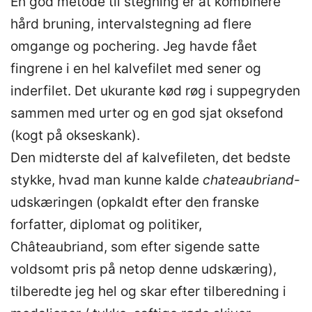
En god metode til stegning er at kombinere
hård bruning, intervalstegning ad flere
omgange og pochering. Jeg havde fået
fingrene i en hel kalvefilet med sener og
inderfilet. Det ukurante kød røg i suppegryden
sammen med urter og en god sjat oksefond
(kogt på okseskank).
Den midterste del af kalvefileten, det bedste
stykke, hvad man kunne kalde
chateaubriand
-
udskæringen (opkaldt efter den franske
forfatter, diplomat og politiker,
Châteaubriand, som efter sigende satte
voldsomt pris på netop denne udskæring),
tilberedte jeg hel og skar efter tilberedning i