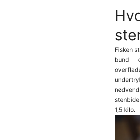
Hvo
ste
Fisken st
bund — og
overflad
undertryk
nødvendig
stenbider
1,5 kilo.