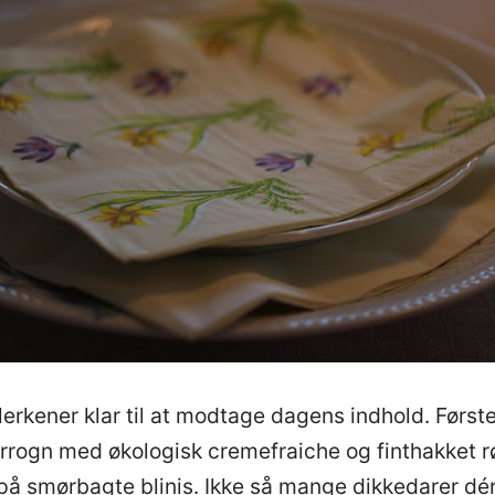
lerkener klar til at modtage dagens indhold. Første
rrogn med økologisk cremefraiche og finthakket 
 på smørbagte blinis. Ikke så mange dikkedarer dér