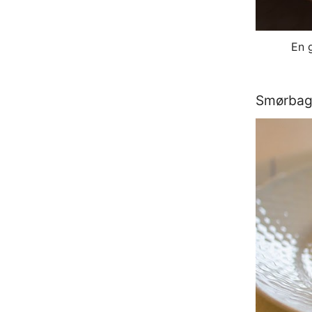
En 
Smørbagt