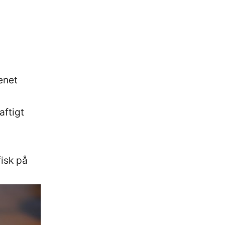
enet
aftigt
fisk på