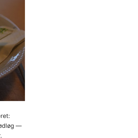
ret:
rødløg —
.