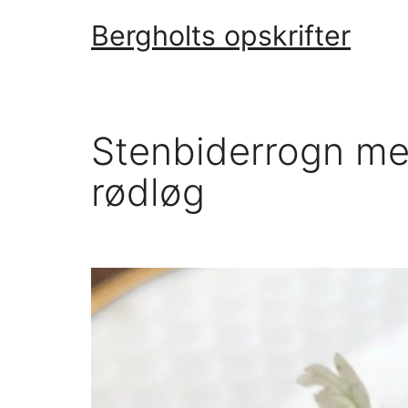
Fortsæt
Bergholts opskrifter
til
indhold
Stenbiderrogn med
rødløg