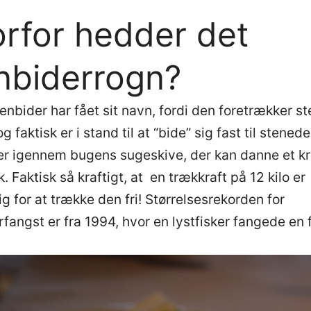
rfor hedder det
nbiderrogn?
enbider har fået sit navn, fordi den foretrækker st
 faktisk er i stand til at “bide” sig fast til stenede
er igennem bugens sugeskive, der kan danne et kr
. Faktisk så kraftigt, at en trækkraft på 12 kilo er
 for at trække den fri! Størrelsesrekorden for
fangst er fra 1994, hvor en lystfisker fangede en 