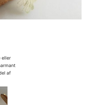
 eller
charmant
del af