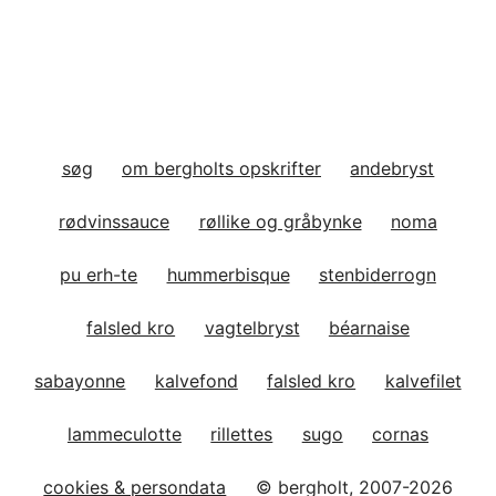
søg
om bergholts opskrifter
andebryst
rødvinssauce
røllike og gråbynke
noma
pu erh-te
hummerbisque
stenbiderrogn
falsled kro
vagtelbryst
béarnaise
sabayonne
kalvefond
falsled kro
kalvefilet
lammeculotte
rillettes
sugo
cornas
cookies & persondata
© bergholt, 2007-2026