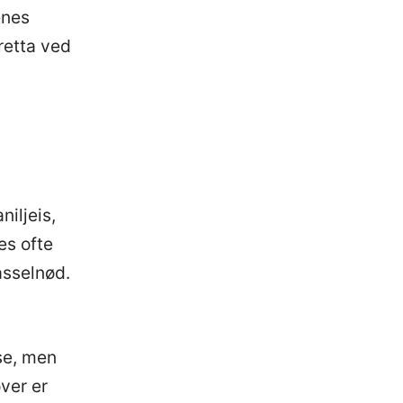
enes
retta ved
niljeis,
es ofte
asselnød.
se, men
ver er