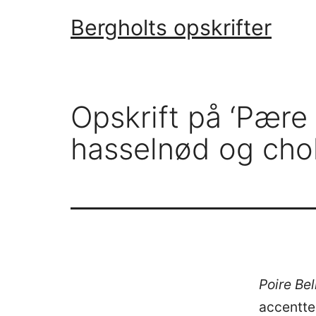
Fortsæt
Bergholts opskrifter
til
indhold
Opskrift på ‘Pære
hasselnød og ch
Poire Be
accentteg