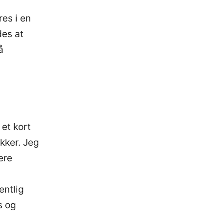
es i en
des at
å
 et kort
kker. Jeg
ere
entlig
s og