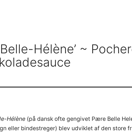
 Belle-Hélène’ ~ Poche
okoladesauce
lle-Hélène
(på dansk ofte gengivet Pære Belle He
n eller bindestreger) blev udviklet af den store f