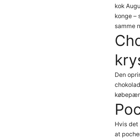
kok Augu
konge – 
samme na
Cho
krys
Den oprin
chokolade
købepære
Poc
Hvis det
at poche