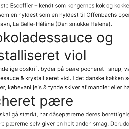
ste Escoffier – kendt som kongernes kok og kokk
som en hyldest som en hyldest til Offenbachs ope
vn, La Belle-Hélène (Den smukke Helene).
koladessauce og
talliseret viol
delige opskrift byder på pære pocheret i sirup, va
sauce & krystalliseret viol. I det danske køkken s
r, købevaniljeis & tynde skiver af mandler eller h
heret pære
 skal gå stærkt, har dåsepærerne deres berettigel
re pærerne selv giver en helt anden smag. Derudo