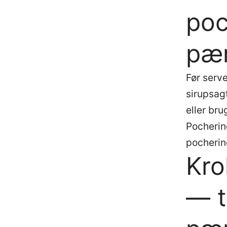
poc
pæ
Før serve
sirupsag
eller bru
Pocherin
pocherin
Kro
— t