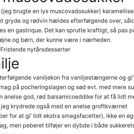
 (jeg brugte en lys muscovadosukker) karamelliser
t gryde og rødvin hældes efterfølgende over, sål
s en gastrique. Det kan sprutte kraftigt, så pas p
øjne og børn, der kunne være i nærheden.
 Fristende nytårsdesserter
ilje
terfølgende vaniljekon fra vaniljestængerne og gi’
mag på pocheringslagen og sød evt. med mere su
en anelse god, rød balsamicoeddike for at få lidt m
 (jeg krydrede også med en anelse groftkværnet
er for at gi’ lidt ekstra smagsfacetter), ikke en eg
g, men peberet tilføjer en dybde i både sukkeret