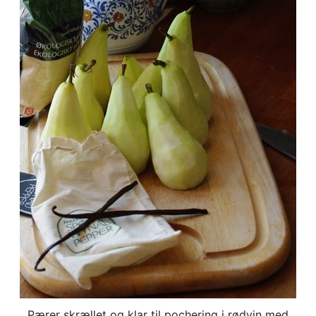
Pærer skrællet og klar til pochering i rødvin med