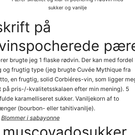
sukker og vanilje
krift på
vinspocherede pær
ærer brugte jeg 1 flaske rødvin. Der kan med forde
ig og frugtig type (jeg brugte Cuvée Mythique fra
to, en frugtig, solid Corbiéres-vin, som ligger me
t på pris-/-kvalitetsskalaen efter min mening). 5
ulde karamelliseret sukker. Vaniljekorn af to
ænger (bourbon- eller tahitivanilje).
Blommer i sabayonne
 muscovadosukker