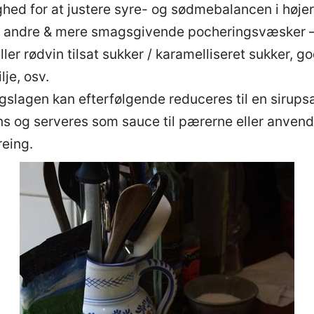
ghed for at justere syre- og sødmebalancen i høje
 andre & mere smagsgivende pocheringsvæsker –
ller rødvin tilsat sukker / karamelliseret sukker, g
lje, osv.
gslagen kan efterfølgende reduceres til en sirups
ns og serveres som sauce til pærerne eller anvende
reing.