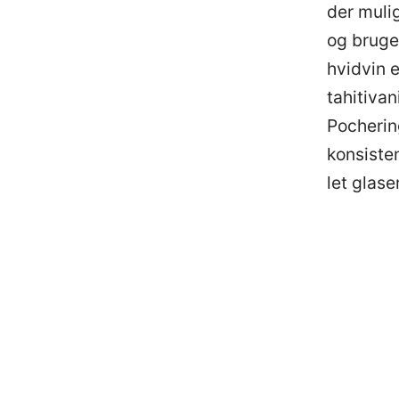
der muli
og bruge
hvidvin e
tahitivani
Pocherin
konsiste
let glase