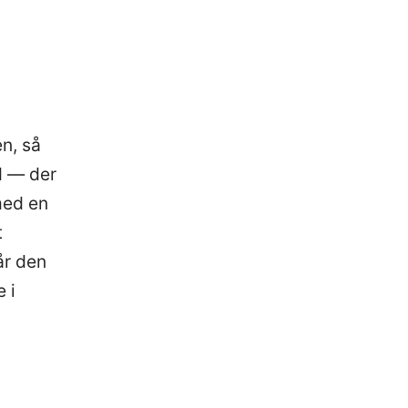
n, så
d — der
med en
t
år den
 i