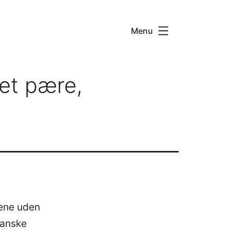
Menu
ret pære,
lene uden
ranske