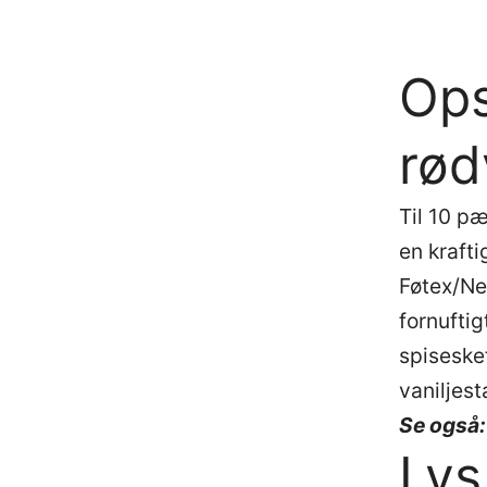
Ops
rød
Til 10 p
en kraft
Føtex/Net
fornuftig
spiseskef
vaniljest
Se også:
Lys