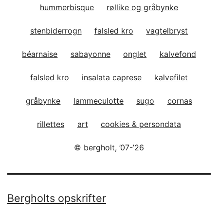
hummerbisque
røllike og gråbynke
stenbiderrogn
falsled kro
vagtelbryst
béarnaise
sabayonne
onglet
kalvefond
falsled kro
insalata caprese
kalvefilet
gråbynke
lammeculotte
sugo
cornas
rillettes
art
cookies & persondata
© bergholt, ’07-’26
Bergholts opskrifter