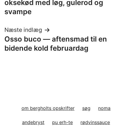
oksekød med løg, gulerod og
svampe
Næste indlæg
Osso buco — aftensmad til en
bidende kold februardag
om bergholts opskrifter
søg
noma
andebryst
pu erh-te
rødvinssauce