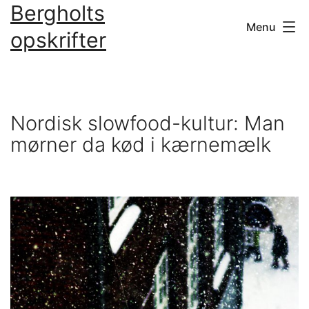
Bergholts
Fortsæt
Menu
til
opskrifter
indhold
Nordisk slowfood-kultur: Man
mørner da kød i kærnemælk