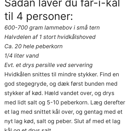
Sådan laver du får-i-kål
til 4 personer:
600-700 gram lammebov i små tern
Halvdelen af 1 stort hvidkålshoved
Ca. 20 hele peberkorn
1/4 liter vand
Evt. et drys persille ved servering
Hvidkålen snittes til mindre stykker. Find en
god stegegryde, og dæk først bunden med
stykker af kød. Hæld vandet over, og drys
med lidt salt og 5-10 peberkorn. Læg derefter
et lag med snittet kål over, og gentag med et
nyt lag kød, salt og peber. Slut af med et lag
kål og et drys salt.