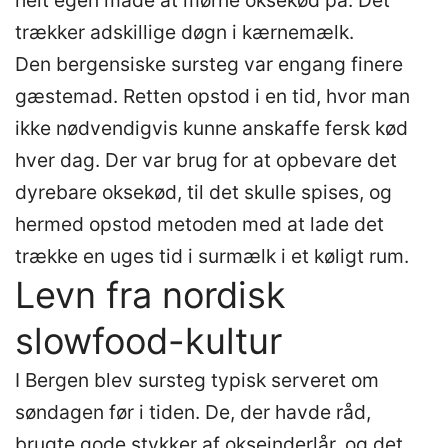
helt egen måde at mørne oksekød på: Det
trækker adskillige døgn i kærnemælk.
Den bergensiske sursteg var engang finere
gæstemad. Retten opstod i en tid, hvor man
ikke nødvendigvis kunne anskaffe fersk kød
hver dag. Der var brug for at opbevare det
dyrebare oksekød, til det skulle spises, og
hermed opstod metoden med at lade det
trække en uges tid i surmælk i et køligt rum.
Levn fra nordisk
slowfood-kultur
I Bergen blev sursteg typisk serveret om
søndagen før i tiden. De, der havde råd,
brugte gode stykker af okseinderlår, og det