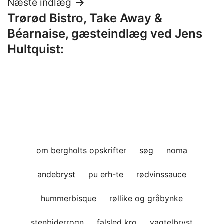
Næste indlæg
Trørød Bistro, Take Away &
Béarnaise, gæsteindlæg ved Jens
Hultquist:
om bergholts opskrifter
søg
noma
andebryst
pu erh-te
rødvinssauce
hummerbisque
røllike og gråbynke
stenbiderrogn
falsled kro
vagtelbryst