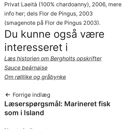
Privat Laeità (100% chardoanny), 2006, mere
info her; dels Flor de Pingus, 2003
(smagenote på Flor de Pingus 2003).
Du kunne også være
interesseret i
Læs historien om Bergholts opskrifter
Sauce beárnaise
Om rølllike og gråbynke
Indlægsnavigation
Forrige indlæg
Læserspørgsmål: Marineret fisk
som i Island