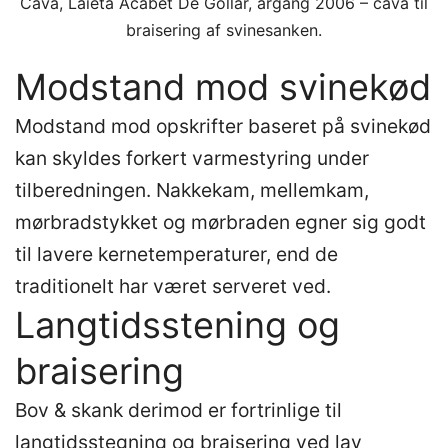
Cava, Laieta Acabet De Gollar, årgang 2006 – cava til
braisering af svinesanken.
Modstand mod svinekød
Modstand mod opskrifter baseret på svinekød
kan skyldes forkert varmestyring under
tilberedningen. Nakkekam, mellemkam,
mørbradstykket og mørbraden egner sig godt
til lavere kernetemperaturer, end de
traditionelt har været serveret ved.
Langtidsstening og
braisering
Bov & skank derimod er fortrinlige til
langtidsstegning og braisering ved lav