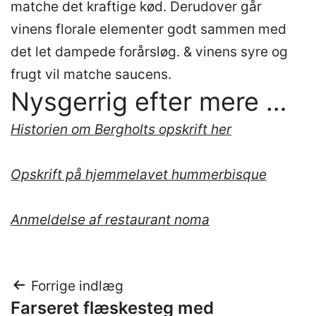
matche det kraftige kød. Derudover går
vinens florale elementer godt sammen med
det let dampede forårsløg. & vinens syre og
frugt vil matche saucens.
Nysgerrig efter mere …
Historien om Bergholts opskrift her
Opskrift på hjemmelavet hummerbisque
Anmeldelse af restaurant noma
Indlægsnavigation
Forrige indlæg
Farseret flæskesteg med