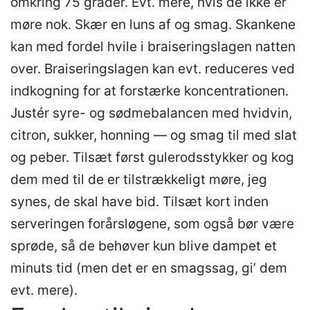
omkring 75 grader. Evt. mere, hvis de ikke er
møre nok. Skær en luns af og smag. Skankene
kan med fordel hvile i braiseringslagen natten
over. Braiseringslagen kan evt. reduceres ved
indkogning for at forstærke koncentrationen.
Justér syre- og sødmebalancen med hvidvin,
citron, sukker, honning — og smag til med slat
og peber. Tilsæt først gulerodsstykker og kog
dem med til de er tilstrækkeligt møre, jeg
synes, de skal have bid. Tilsæt kort inden
serveringen forårsløgene, som også bør være
sprøde, så de behøver kun blive dampet et
minuts tid (men det er en smagssag, gi’ dem
evt. mere).