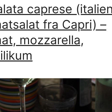
alata caprese (italie
oksehøjreb,
rødløg
atsalat fra Capri) –
og
peberfrug
at, mozzarella,
ilikum