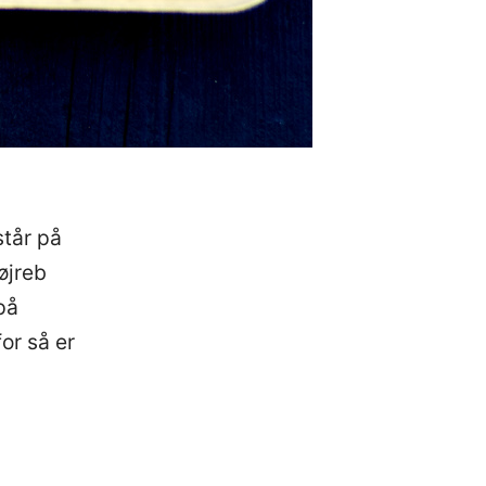
står på
højreb
på
or så er