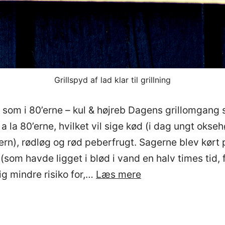
Grillspyd af lad klar til grillning
d som i 80’erne – kul & højreb Dagens grillomgang 
 a la 80’erne, hvilket vil sige kød (i dag ungt okse
tern), rødløg og rød peberfrugt. Sagerne blev kørt 
som havde ligget i blød i vand en halv times tid, f
Souvlaki
ig mindre risiko for,…
Læs mere
/
80’ergrillspyd
på