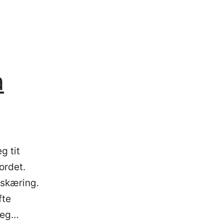
a
g tit
ordet.
dskæring.
fte
 jeg…