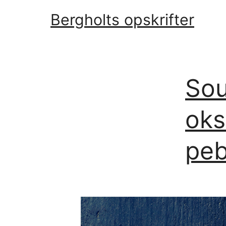
Fortsæt
Bergholts opskrifter
til
indhold
Sou
oks
peb