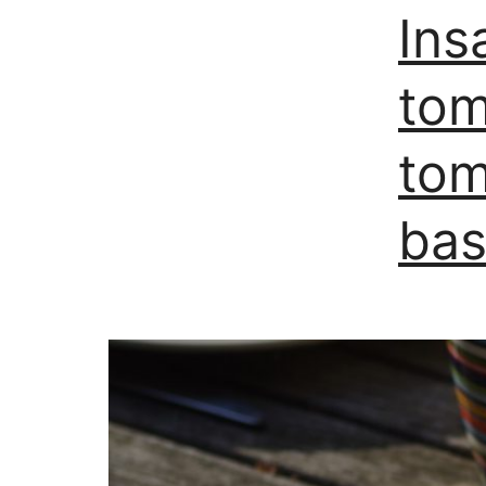
Ins
tom
tom
bas