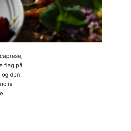
 caprese,
e flag på
m og den
nolie
ne