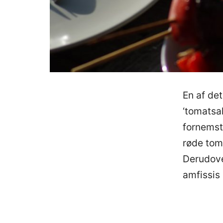
En af det
‘tomatsal
fornemst
røde tom
Derudover
amfissis 