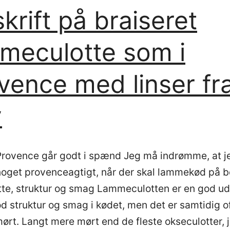
krift på braiseret
fra
Capri)
meculotte som i
–
tomat,
vence med linser fr
mozzarella,
basilikum
y
rovence går godt i spænd Jeg må indrømme, at je
 noget provenceagtigt, når der skal lammekød på b
te, struktur og smag Lammeculotten er en god u
od struktur og smag i kødet, men det er samtidig o
ørt. Langt mere mørt end de fleste okseculotter,