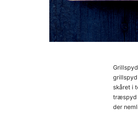
Grillspy
grillspyd
skåret i 
træspyd (
der neml