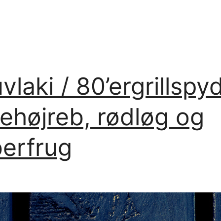
vlaki / 80’ergrillspy
ehøjreb, rødløg og
erfrug