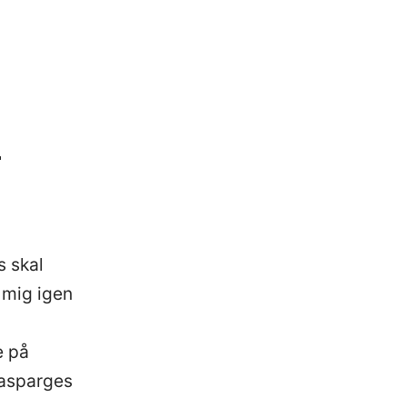
e
s skal
r mig igen
e på
 asparges