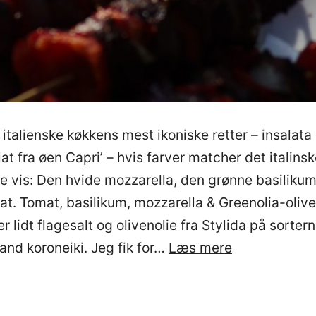
 italienske køkkens mest ikoniske retter – insalata
at fra øen Capri’ – hvis farver matcher det italinsk
e vis: Den hvide mozzarella, den grønne basiliku
at. Tomat, basilikum, mozzarella & Greenolia-olive
 lidt flagesalt og olivenolie fra Stylida på sorter
Insalata
and koroneiki. Jeg fik for…
Læs mere
caprese
(italiensk
tomatsalat