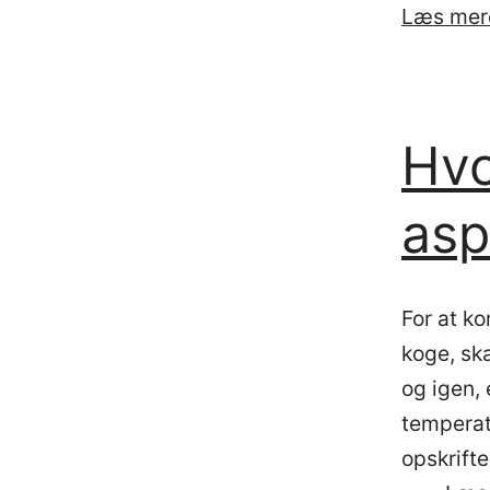
Læs mer
Hvo
asp
For at k
koge, ska
og igen, 
temperat
opskrift