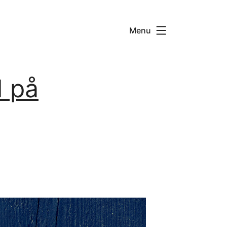
Menu
d på