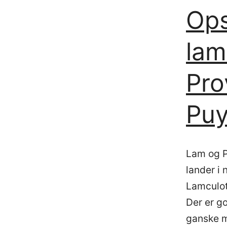
Ops
lam
Pro
Pu
Lam og P
lander i
Lamculot
Der er g
ganske m