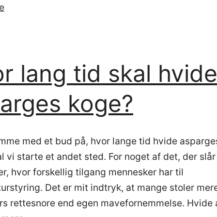
Opskrift
e
på
braiseret
lammeculotte
r lang tid skal hvid
som
i
arges koge?
Provence
med
linser
omme med et bud på, hvor lange tid hvide asparge
fra
l vi starte et andet sted. For noget af det, der slå
Puy
er, hvor forskellig tilgang mennesker har til
urstyring. Det er mit indtryk, at mange stoler mer
ers rettesnore end egen mavefornemmelse. Hvide